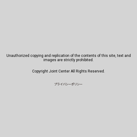
Unauthorized copying and replication of the contents of this site, text and
images are strictly prohibited.
Copyright Joint Center All Rights Reserved.
プライバシーポリシー