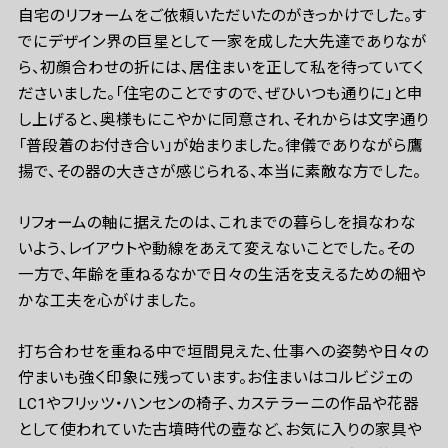
自宅のリフォームをご依頼いただいたのがきっかけでした。す
でにデザイン界の巨星として一家を成した大先達でありなが
ら、初顔合わせの折には、居住まいを正して私を待っていてく
ださいました。「住宅のことですので、ぜひいつも通りに」と申
し上げると、奥様もにこやかに同意され、それからは文字通り
「普段着のお付き合い」が始まりました。律儀でありながら鷹
揚で、その器の大きさが感じられる、本当に素敵な方でした。
リフォームの軸に据えたのは、これまでの暮らしを損なわな
いよう、レイアウトや動線をあえて変えないことでした。その
一方で、年齢を重ねるなかで日々の生活を支えるための細や
かな工夫を心がけました。
打ち合わせを重ねる中で垣間見えた、仕事への姿勢や日々の
佇まいも強く印象に残っています。お住まいはコルビジェの
LC1やフリッツ・ハンセンの椅子、カステラーニの作品や花器
として使われていた古墳時代の壺など、お気に入りの家具や