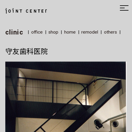
clinic
office
shop
home
remodel
others
守友歯科医院