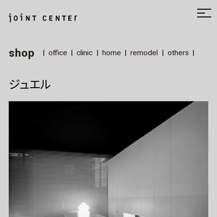
shop
office
clinic
home
remodel
others
ジュエル