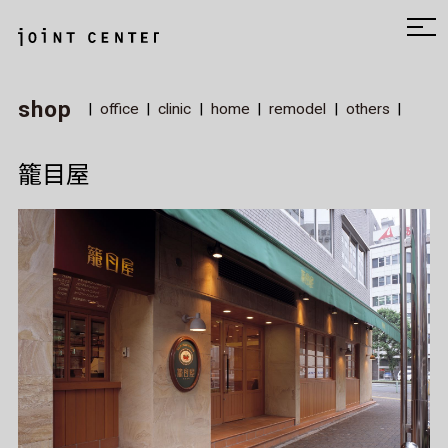
shop
office
clinic
home
remodel
others
籠目屋