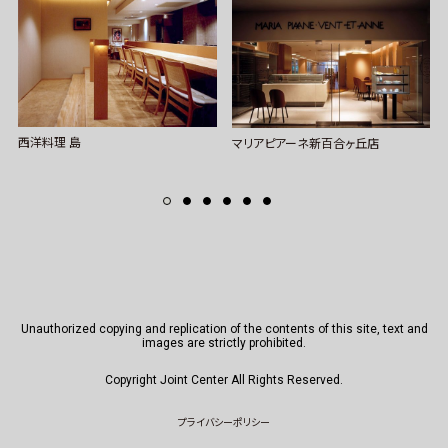
西洋料理 島
マリアピアーネ新百合ヶ丘店
Unauthorized copying and replication of the contents of this site, text and
images are strictly prohibited.
Copyright Joint Center All Rights Reserved.
プライバシーポリシー